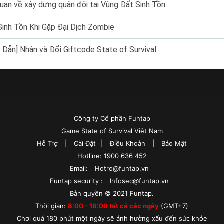
uan về xây dựng quân đội tại Vùng Đất Sinh Tồn
 Sinh Tồn Khi Gặp Đại Dịch Zombie
 Dẫn] Nhận và Đổi Giftcode State of Survival
Công ty Cổ phần Funtap
Game State of Survival Việt Nam
Hỗ Trợ
|
Cài Đặt
|
Điều Khoản
|
Bảo Mật
Hotline: 1900 636 452
Email:
Hotro@funtap.vn
Funtap security :
Infosec@funtap.vn
Bản quyền © 2021 Funtap.
Thời gian:
8:00 - 18:00 tất cả các ngày
(GMT+7)
Chơi quá 180 phút một ngày sẽ ảnh hưởng xấu đến sức khỏe