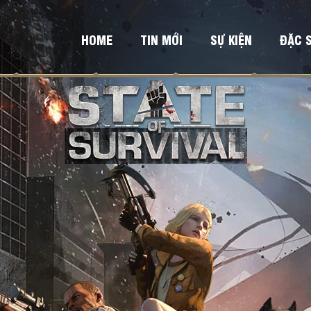
HOME
TIN MỚI
SỰ KIỆN
ĐẶC 