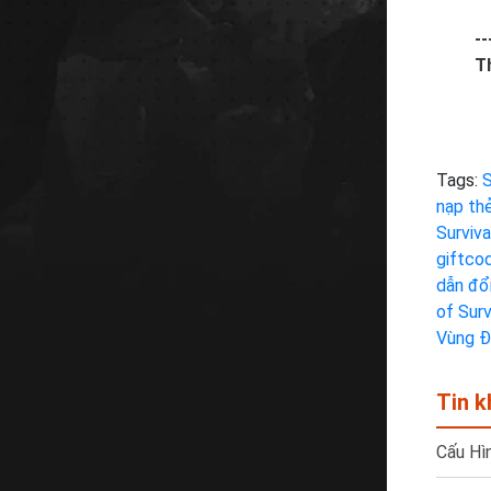
--
T
Tags:
S
nạp thẻ
Surviva
giftcod
dẫn đổ
of Surv
Vùng Đ
Tin k
Cấu Hì