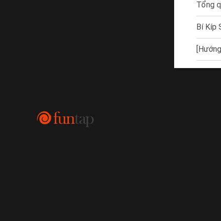
Tổng q
Bí Kíp
[Hướng