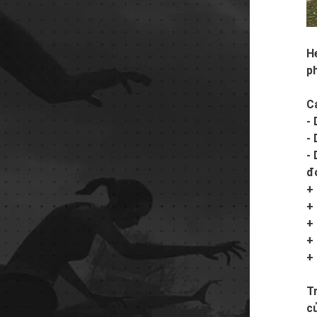
H
p
C
-
-
-
đ
+
+
+
+
+
T
c